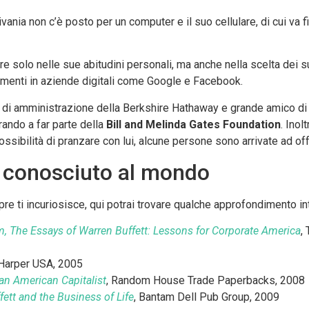
vania non c’è posto per un computer e il suo cellulare, di cui va f
are solo nelle sue abitudini personali, ma anche nella scelta dei su
imenti in aziende digitali come Google e Facebook.
di amministrazione della Berkshire Hathaway e grande amico di Bu
ando a far parte della
Bill and Melinda Gates Foundation
. Inol
 possibilità di pranzare con lui, alcune persone sono arrivate ad of
iù conosciuto al mondo
empre ti incuriosisce, qui potrai trovare qualche approfondimento i
 The Essays of Warren Buffett: Lessons for Corporate America
,
 Harper USA, 2005
an American Capitalist
, Random House Trade Paperbacks, 2008
ett and the Business of Life
, Bantam Dell Pub Group, 2009