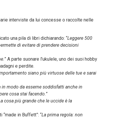
rie interviste da lui concesse o raccolte nelle
to una pila di libri dichiarando: “
Leggere 500
ermette di evitare di prendere decisioni
ne.
” A parte suonare l’ukulele, uno dei suoi hobby
uadagni e perdite.
omportamento siano più virtuose delle tue e sarai
 in modo da esserne soddisfatti anche in
apere cosa stai facendo.
”
La cosa più grande che le uccide è la
 “made in Buffett”: “
La prima regola: non