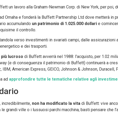
uffett un lavoro alla Graham-Newman Corp. di New York, per poi, du
à ad Omaha e fonderà la Buffett Partnership Ltd dove metterà in pr
nario accumulando
un patrimonio di 1.025.000 dollari
e comincerà
quisirne il controllo.
tandola verso investimenti in svariati campi, dalle assicurazion
 energetico e dei trasporti.
 più lucroso
di Buffett avverrà nel 1988: l’acquisto, per 1.02 mili
away (e di conseguenza il patrimonio di Buffett) continuerà a cre
z, IBM, American Express, GEICO, Johnson & Johnson, Duracell, P
ia ad
approfondire tutte le tematiche relative agli investimen
rdario
, incredibilmente,
non ha modificato la vita
di Buffett: vive anco
le grandi ville o i lussuosi parchi macchina, basti pensare che l