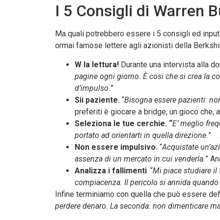
I 5 Consigli di Warren B
Ma quali potrebbero essere i 5 consigli ed input
ormai famose lettere agli azionisti della Berks
W la lettura!
Durante una intervista alla do
pagine ogni giorno. È cosi che si crea la c
d’impulso.
”
Sii paziente.
“
Bisogna essere pazienti: n
preferiti è giocare a bridge, un gioco che,
Seleziona le tue cerchie. “
E’ meglio freq
portato ad orientarti in quella direzione.
”
Non essere impulsivo.
“
Acquistate un’az
assenza di un mercato in cui venderla.
” An
Analizza i fallimenti
. “
Mi piace studiare i
compiacenza. Il pericolo si annida quando si
Infine terminiamo con quella che può essere defi
perdere denaro. La seconda: non dimenticare mai