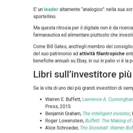
E’ un
leader
altamente “analogico”: nella sua scri
sportellino.
Ma questa ritrosia per il digitale non è da ricerc
farmaceutica ed alimentare piuttosto che invest
Come Bill Gates, anch’egli membro del consiglio 
del suo patrimonio ad
attività filantropiche
entr
benefiche annuali su Ebay, in cui in palio vi è la
Libri sull’investitore p
Se la vita di uno dei più grandi investitori di s
Warren E. Buffett,
Lawrence A. Cunningham,
Press, 2015
Benjamin Graham,
The intelligent investor
,
Roger Lowenstein,
Buffett: The Making of 
Alice Schroeder,
The Snowball: Warren Buff