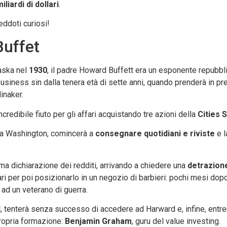
iliardi di dollari
.
ddoti curiosi!
Buffet
aska nel
1930
, il padre Howard Buffett era un esponente repubbli
iness sin dalla tenera età di sette anni, quando prenderà in prest
inaker.
incredibile fiuto per gli affari acquistando tre azioni della
Cities 
ia a Washington, comincerà a
consegnare quotidiani e riviste
e l
ma dichiarazione dei redditi, arrivando a chiedere una
detrazione 
i per poi posizionarlo in un negozio di barbieri: pochi mesi dopo i 
à ad un veterano di guerra.
l
, tenterà senza successo di accedere ad Harward e, infine, entr
propria formazione:
Benjamin Graham
, guru del value investing.