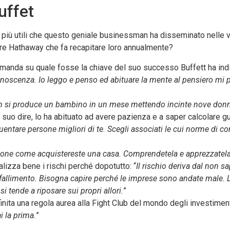
uffet
 più utili che questo geniale businessman ha disseminato nelle va
hire Hathaway che fa recapitare loro annualmente?
manda su quale fosse la chiave del suo successo Buffett ha indica
onoscenza. Io leggo e penso ed abituare la mente al pensiero mi p
on si produce un bambino in un mese mettendo incinte nove don
 a suo dire, lo ha abituato ad avere pazienza e a saper calcolare g
uentare persone migliori di te. Scegli associati le cui norme di c
ione come acquistereste una casa. Comprendetela e apprezzatela
alizza bene i rischi perché dopotutto: “
Il rischio deriva dal non s
l fallimento. Bisogna capire perché le imprese sono andate male. 
 tende a riposare sui propri allori.
”
nita una regola aurea alla Fight Club del mondo degli investimenti
 la prima.
”