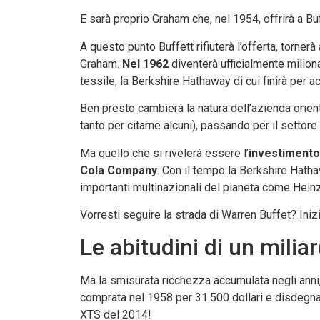
E sarà proprio Graham che, nel 1954, offrirà a B
A questo punto Buffett rifiuterà l’offerta, torner
Graham.
Nel 1962
diventerà ufficialmente milio
tessile, la Berkshire Hathaway di cui finirà per ac
Ben presto cambierà la natura dell’azienda orien
tanto per citarne alcuni), passando per il settore
Ma quello che si rivelerà essere l’
investimento
Cola Company
. Con il tempo la Berkshire Hath
importanti multinazionali del pianeta come Hein
Vorresti seguire la strada di Warren Buffet? Iniz
Le abitudini di un milia
Ma la smisurata ricchezza accumulata negli anni
comprata nel 1958 per 31.500 dollari e disdegna 
XTS del 2014!