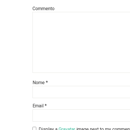
Commento
Nome
*
Email
*
Display a
Gravatar
image next to my commen