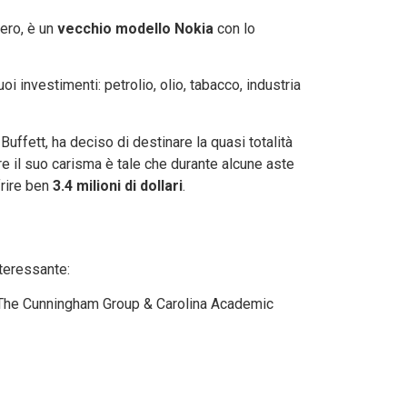
iero, è un
vecchio modello Nokia
con lo
oi investimenti: petrolio, olio, tabacco, industria
ffett, ha deciso di destinare la quasi totalità
tre il suo carisma è tale che durante alcune aste
frire ben
3.4 milioni di dollari
.
nteressante:
 The Cunningham Group & Carolina Academic