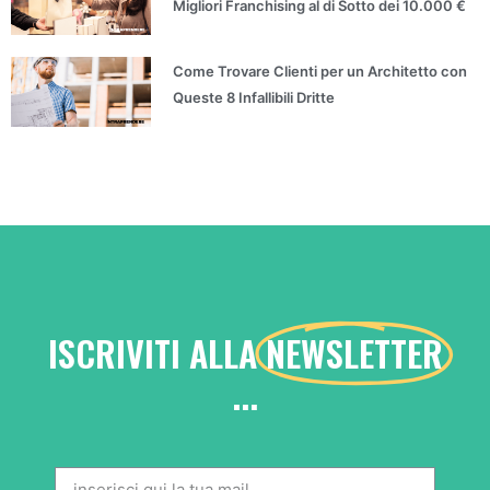
Migliori Franchising al di Sotto dei 10.000 €
Come Trovare Clienti per un Architetto con
Queste 8 Infallibili Dritte
ISCRIVITI ALLA
NEWSLETTER
...