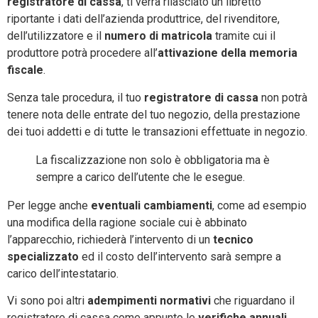
registratore di cassa
, ti verrà rilasciato un libretto
riportante i dati dell’azienda produttrice, del rivenditore,
dell’utilizzatore e il
numero di matricola
tramite cui il
produttore potrà procedere all’
attivazione della memoria
fiscale
.
Senza tale procedura, il tuo
registratore di cassa
non potrà
tenere nota delle entrate del tuo negozio, della prestazione
dei tuoi addetti e di tutte le transazioni effettuate in negozio.
La fiscalizzazione non solo è obbligatoria ma è
sempre a carico dell’utente che le esegue.
Per legge anche
eventuali cambiamenti
, come ad esempio
una modifica della ragione sociale cui è abbinato
l’apparecchio, richiederà l’intervento di un
tecnico
specializzato
ed il costo dell’intervento sarà sempre a
carico dell’intestatario.
Vi sono poi altri
adempimenti normativi
che riguardano il
registratore di cassa come appunto le
verifiche annuali
,