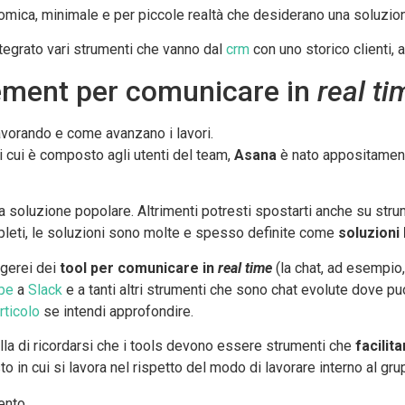
ica, minimale e per piccole realtà che desiderano una soluzione
egrato vari strumenti che vanno dal
crm
con uno storico clienti, 
gement per comunicare in
real ti
avorando e come avanzano i lavori.
 cui è composto agli utenti del team,
Asana
è nato appositamente
soluzione popolare. Altrimenti potresti spostarti anche su stru
eti, le soluzioni sono molte e spesso definite come
soluzioni
ngerei dei
tool per comunicare in
real time
(la chat, ad esempio,
pe
a
Slack
e a tanti altri strumenti che sono chat evolute dove pu
rticolo
se intendi approfondire.
la di ricordarsi che i tools devono essere strumenti che
facilita
 in cui si lavora nel rispetto del modo di lavorare interno al gru
ento.