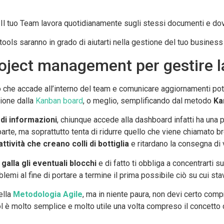
ce? Il tuo Team lavora quotidianamente sugli stessi documenti e d
ools saranno in grado di aiutarti nella gestione del tuo business 
project management per gestire
iò che accade all’interno del team e comunicare aggiornamenti po
zione dalla
Kanban board
, o meglio, semplificando dal metodo
Ka
di informazioni
, chiunque accede alla dashboard infatti ha una 
parte, ma soprattutto tenta di ridurre quello che viene chiamato 
ttività che creano colli di bottiglia
e ritardano la consegna di 
 galla gli eventuali blocchi
e di fatto ti obbliga a concentrarti s
lemi al fine di portare a termine il prima possibile ciò su cui sta
ella
Metodologia Agile
, ma in niente paura, non devi certo com
tool è molto semplice e molto utile una volta compreso il concett