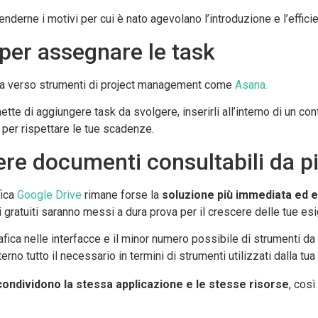
derne i motivi per cui è nato agevolano l’introduzione e l’effici
 per assegnare le task
enta verso strumenti di project management come
Asana.
tte di aggiungere task da svolgere, inserirli all’interno di un c
 per rispettare le tue scadenze.
ere documenti consultabili da p
fica
Google Drive
rimane forse la
soluzione più immediata ed
ti gratuiti saranno messi a dura prova per il crescere delle tue es
fica nelle interfacce e il minor numero possibile di strumenti da
rno tutto il necessario in termini di strumenti utilizzati dalla tu
ondividono la stessa applicazione e le stesse risorse
, così