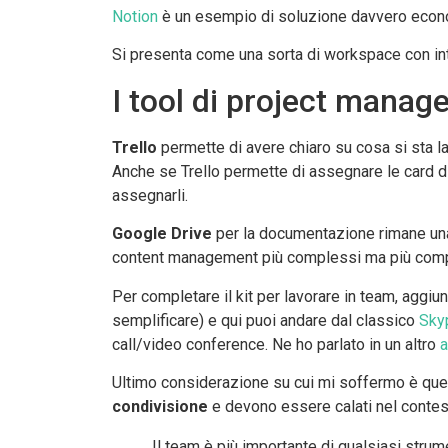
Notion
è un esempio di soluzione davvero econom
Si presenta come una sorta di workspace con int
I tool di project mana
Trello
permette di avere chiaro su cosa si sta l
Anche se Trello permette di assegnare le card di
assegnarli.
Google Drive
per la documentazione rimane una 
content management più complessi ma più compl
Per completare il kit per lavorare in team, aggiu
semplificare) e qui puoi andare dal classico
Sky
call/video conference. Ne ho parlato in un altro
a
Ultimo considerazione su cui mi soffermo è quel
condivisione
e devono essere calati nel contesto
Il team è più importante di qualsiasi strum