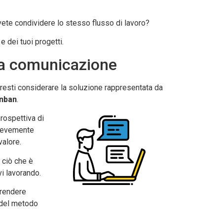
ovete condividere lo stesso flusso di lavoro?
e dei tuoi progetti.
 la comunicazione
tresti considerare la soluzione rappresentata da
nban
.
prospettiva di
brevemente
valore.
u ciò che è
vi lavorando.
prendere
o del metodo