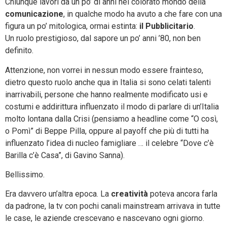
Chiunque lavori da un po’ di anni nel colorato mondo della
comunicazione
, in qualche modo ha avuto a che fare con una
figura un po’ mitologica, ormai estinta:
il Pubblicitario
.
Un ruolo prestigioso, dal sapore un po’ anni ’80, non ben
definito.
Attenzione, non vorrei in nessun modo essere frainteso,
dietro questo ruolo anche qua in Italia si sono celati talenti
inarrivabili, persone che hanno realmente modificato usi e
costumi e addirittura influenzato il modo di parlare di un’Italia
molto lontana dalla Crisi (pensiamo a headline come “O così,
o Pomì” di Beppe Pilla, oppure al payoff che più di tutti ha
influenzato l’idea di nucleo famigliare … il celebre “Dove c’è
Barilla c’è Casa”, di Gavino Sanna).
Bellissimo.
Era davvero un’altra epoca. La
creatività
poteva ancora farla
da padrone, la tv con pochi canali mainstream arrivava in tutte
le case, le aziende crescevano e nascevano ogni giorno.