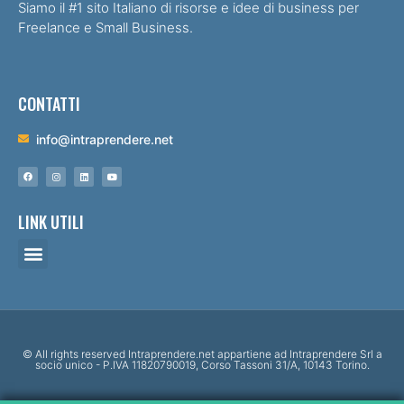
Siamo il #1 sito Italiano di risorse e idee di business per
Freelance e Small Business.
CONTATTI
info@intraprendere.net
LINK UTILI
© All rights reserved Intraprendere.net appartiene ad Intraprendere Srl a
socio unico - P.IVA 11820790019, Corso Tassoni 31/A, 10143 Torino.