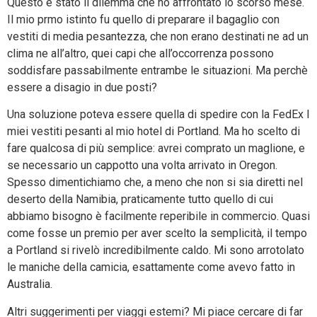
Questo è stato il dilemma che ho affrontato lo scorso mese.
Il mio prmo istinto fu quello di preparare il bagaglio con
vestiti di media pesantezza, che non erano destinati ne ad un
clima ne all’altro, quei capi che all’occorrenza possono
soddisfare passabilmente entrambe le situazioni. Ma perchè
essere a disagio in due posti?
Una soluzione poteva essere quella di spedire con la FedEx I
miei vestiti pesanti al mio hotel di Portland. Ma ho scelto di
fare qualcosa di più semplice: avrei comprato un maglione, e
se necessario un cappotto una volta arrivato in Oregon.
Spesso dimentichiamo che, a meno che non si sia diretti nel
deserto della Namibia, praticamente tutto quello di cui
abbiamo bisogno è facilmente reperibile in commercio. Quasi
come fosse un premio per aver scelto la semplicità, il tempo
a Portland si rivelò incredibilmente caldo. Mi sono arrotolato
le maniche della camicia, esattamente come avevo fatto in
Australia.
Altri suggerimenti per viaggi estemi? Mi piace cercare di far