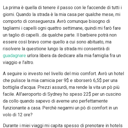
La prima è quella di tenere il passo con le faccende di tutti i
giorni. Quando la strada è la mia casa per qualche mese, mi
comporto di conseguenza. Avrò comunque bisogno di
tagliarmi i capelli ogni quattro settimane, quindi mi farò fare
un taglio di capelli…da qualche parte. Il barbiere potrà non
essere così bravo come quello a cui sono abituato, ma
risolvere la questione lungo la strada mi consentirà di
guadagnare
un’ora libera da dedicare alla mia famiglia fra un
viaggio e l’altro.
A seguire io investo nel livello del mio comfort. Avrò un hotel
che pulisce la mia camicia per 9$ e sborserò 6,5$ per una
bottiglia d’acqua. Prezzi assurdi, ma rende la vita un pò più
facile. All’aeroporto di Sydney ho speso 22$ per un cuscino
da collo quando sapevo di averne uno perfettamente
funzionante a casa. Perchè negarmi un pò di comfort in un
volo di 12 ore?
Durante i miei viaggi mi capita spesso di prenotare in hotels