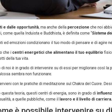
ti e dalle opportunità
, ma anche della
percezione
che noi abbia
ali, come quella Induista e Buddhista, è definita come “
Sistema de
i ed emozioni condizionano il tuo modo di pensare e di agire nel
ro che i
centri energetici che alimentano il tuo equilibrio
fisic
ti della tua vita.
i noi è in grado di intervenire su di essi per migliorare così la p
alcosa sembra non funzionare.
tervieni con le pratiche di meditazione sul Chakra del Cuore. Des
 questa teoria, questi centri di energia, sono in grado di
influenz
ualità, a quelle pubbliche, come il
lavoro e il livello di carriera
me è possibile intervenire su di