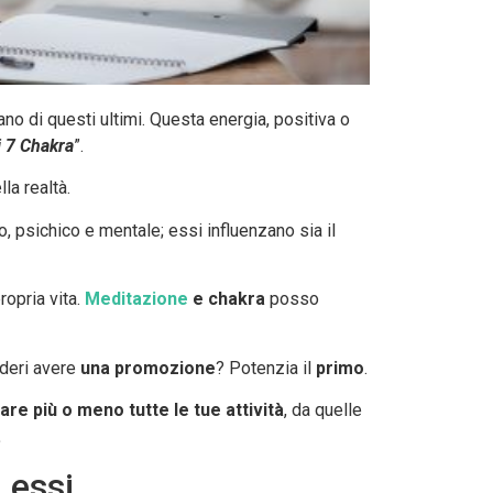
no di questi ultimi. Questa energia, positiva o
i 7 Chakra
”.
la realtà.
o, psichico e mentale; essi influenzano sia il
ropria vita.
Meditazione
e chakra
posso
ideri avere
una promozione
? Potenzia il
primo
.
are più o meno tutte le tue attività
, da quelle
.
 essi