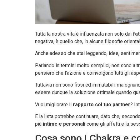
Tutta la nostra vita è influenzata non solo dai
fat
negativa, è quello che, in alcune filosofie orient
Anche adesso che stai leggendo, idee, sentiment
Parlando in termini molto semplici, non sono alt
pensiero che l’azione e coinvolgono tutti gli aspet
Tuttavia
non sono fissi ed immutabili, ma ognuno d
essere dunque la soluzione ottimale quando qu
Vuoi migliorare il
rapporto col tuo partner
? In
E la lista potrebbe continuare, dato che, secondo
più
intime e personali
come gli affetti e la sess
Cosa sono i Chakra e co