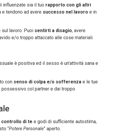
i influenzate sia il tuo
rapporto con gli altri
à e tendono ad avere
successo nel lavoro
e in
e sul lavoro. Puoi
sentirti a disagio
, avere
avido e/o troppo attaccato alle cose materiali.
sessuale è positiva ed il sesso è un’attività sana e
uto con
senso di colpa e/o sofferenza
e le tue
i possessivo col partner e dai troppo
ale
o
controllo di te
e godi di sufficiente autostima,
to “
Potere Personale
” aperto.