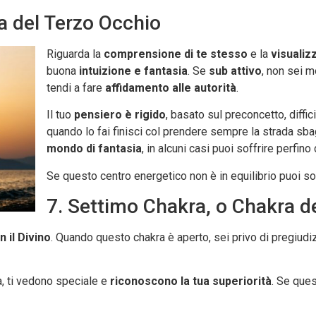
ra del Terzo Occhio
Riguarda la
comprensione di te stesso
e la
visualiz
buona
intuizione e fantasia
. Se
sub attivo
, non sei m
tendi a fare
affidamento alle autorità
.
Il tuo
pensiero è rigido
, basato sul preconcetto, diffi
quando lo fai finisci col prendere sempre la strada sba
mondo di fantasia
, in alcuni casi puoi soffrire perfino 
Se questo centro energetico non è in equilibrio puoi so
7. Settimo Chakra, o Chakra d
 il Divino
. Quando questo chakra è aperto, sei privo di pregiud
, ti vedono speciale e
riconoscono la tua superiorità
. Se que