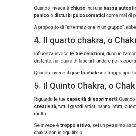
Quando invece è
chiuso
, hai una
bassa autost
panico
o
disturbi psicosomatici
come mal di pa
A proposito di “affermazione in un gruppo”, abb
4. Il quarto chakra, o Chak
Influenza invece
le tue relazioni
, dunque l’amore
distante, hai paura di lasciarti andare nei rapport
Quando invece il
quarto chakra
è troppo aperto
5. Il Quinto Chakra, o Chak
Riguarda le tue
capacità di esprimerti
. Quando 
creatività
, tutti i grandi artisti hanno infatti q
molto.
Se invece è
troppo attivo
, sei un pessimo asco
chakra non in equilibrio.