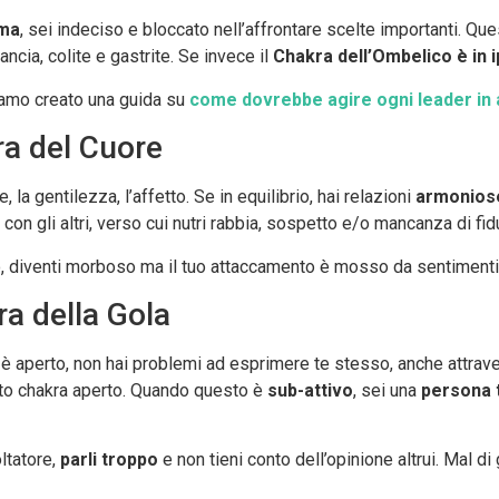
ima
, sei indeciso e bloccato nell’affrontare scelte importanti. Que
ncia, colite e gastrite. Se invece il
Chakra dell’Ombelico è in i
iamo creato una guida su
come dovrebbe agire ogni leader in 
ra del Cuore
, la gentilezza, l’affetto. Se in equilibrio, hai relazioni
armoniose
i con gli altri, verso cui nutri rabbia, sospetto e/o mancanza di fid
, diventi morboso ma il tuo attaccamento è mosso da sentimenti 
ra della Gola
è aperto, non hai problemi ad esprimere te stesso, anche attrave
uesto chakra aperto. Quando questo è
sub-attivo
, sei una
persona 
ltatore,
parli troppo
e non tieni conto dell’opinione altrui. Mal d