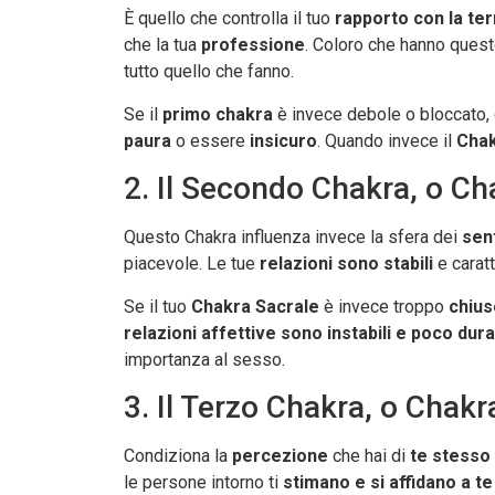
È quello che controlla il tuo
rapporto con la ter
che la tua
professione
. Coloro che hanno ques
tutto quello che fanno.
Se il
primo chakra
è invece debole o bloccato, q
paura
o essere
insicuro
. Quando invece il
Chak
2. Il Secondo Chakra, o Ch
Questo Chakra influenza invece la sfera dei
sent
piacevole. Le tue
relazioni sono stabili
e carat
Se il tuo
Chakra Sacrale
è invece troppo
chius
relazioni affettive sono instabili e poco dur
importanza al sesso.
3. Il Terzo Chakra, o Chak
Condiziona la
percezione
che hai di
te stesso 
le persone intorno ti
stimano e si affidano a te