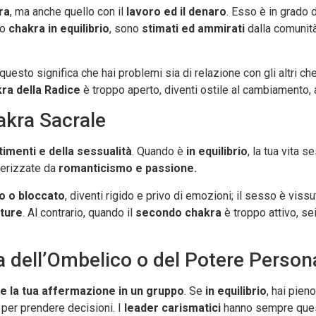
ra
, ma anche quello con il
lavoro ed il denaro
. Esso è in grado d
to
chakra in equilibrio
, sono
stimati ed ammirati
dalla comunit
uesto significa che hai problemi sia di relazione con gli altri ch
ra della Radice
è troppo aperto, diventi ostile al cambiamento, 
akra Sacrale
imenti e della sessualità
. Quando è
in equilibrio
, la tua vita 
terizzate da
romanticismo e passione.
o o bloccato
, diventi rigido e privo di emozioni; il sesso è viss
ature
. Al contrario, quando il
secondo chakra
è troppo attivo, se
ra dell’Ombelico o del Potere Person
e la tua affermazione in un gruppo
. Se
in equilibrio
, hai pien
per prendere decisioni. I
leader carismatici
hanno sempre ques