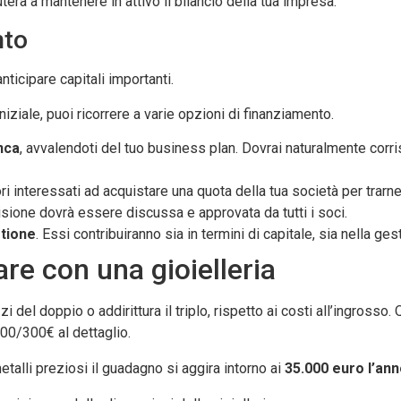
uterà a mantenere in attivo il bilancio della tua impresa.
nto
nticipare capitali importanti.
iziale, puoi ricorrere a varie opzioni di finanziamento.
nca
, avvalendoti del tuo business plan. Dovrai naturalmente corris
tori interessati ad acquistare una quota della tua società per trar
cisione dovrà essere discussa e approvata da tutti i soci.
stione
. Essi contribuiranno sia in termini di capitale, sia nella gest
re con una gioielleria
zi del doppio o addirittura il triplo, rispetto ai costi all’ingross
00/300€ al dettaglio.
metalli preziosi il guadagno si aggira intorno ai
35.000 euro l’an