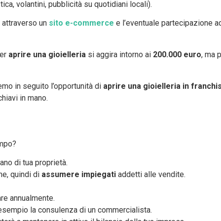
tica, volantini, pubblicità su quotidiani locali).
e attraverso un
sito e-commerce
e l’eventuale partecipazione ad
per
aprire una gioielleria
si aggira intorno ai
200.000 euro
, ma 
remo in seguito l’opportunità di
aprire una gioielleria in franchi
hiavi in mano.
empo?
ano di tua proprietà.
ne, quindi di
assumere impiegati
addetti alle vendite.
are annualmente.
sempio la consulenza di un commercialista.