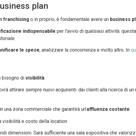
usiness plan
in franchising
o in proprio, è fondamentale avere un
business p
ificazione indispensabile
per l’avvio di qualsiasi attività: ques
toriale.
anificare le spese
, analizzare la concorrenza e molto altro. In
qu
a bisogno di
visibilità
.
 dovrà attirare sempre nuovi acquirenti: dai clienti alla ricerca di u
ia in una zona commerciale che garantirà un’
affluenza costante
.
isibilità e costo della location.
i dimensioni. Sarà sufficiente una sala espositiva che valorizzi l