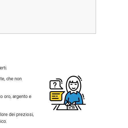
rti.
ate, che non
to oro, argento e
valore dei preziosi,
ico.