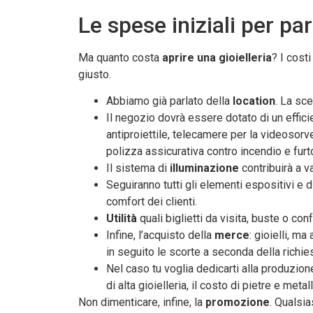
Le spese iniziali per par
Ma quanto costa
aprire una gioielleria
? I cost
giusto.
Abbiamo già parlato della
location
. La sce
Il negozio dovrà essere dotato di un effic
antiproiettile, telecamere per la videosorv
polizza assicurativa contro incendio e furt
Il sistema di
illuminazione
contribuirà a v
Seguiranno tutti gli elementi espositivi e 
comfort dei clienti.
Utilità
quali biglietti da visita, buste o co
Infine, l’acquisto della
merce
: gioielli, m
in seguito le scorte a seconda della richies
Nel caso tu voglia dedicarti alla produzione 
di alta gioielleria, il costo di pietre e me
Non dimenticare, infine, la
promozione
. Qualsia