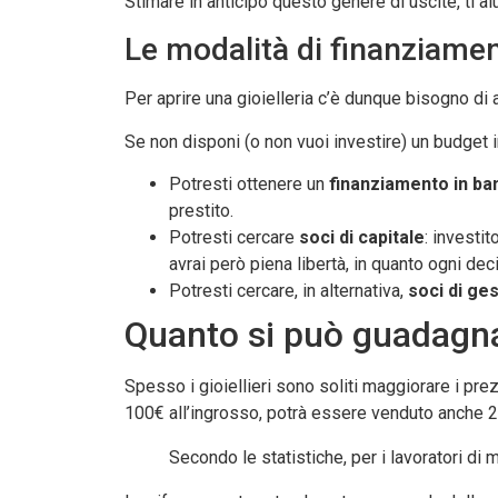
Stimare in anticipo questo genere di uscite, ti ai
Le modalità di finanziame
Per aprire una gioielleria c’è dunque bisogno di a
Se non disponi (o non vuoi investire) un budget in
Potresti ottenere un
finanziamento in ba
prestito.
Potresti cercare
soci di capitale
: investi
avrai però piena libertà, in quanto ogni de
Potresti cercare, in alternativa,
soci di ge
Quanto si può guadagna
Spesso i gioiellieri sono soliti maggiorare i prez
100€ all’ingrosso, potrà essere venduto anche 2
Secondo le statistiche, per i lavoratori di 