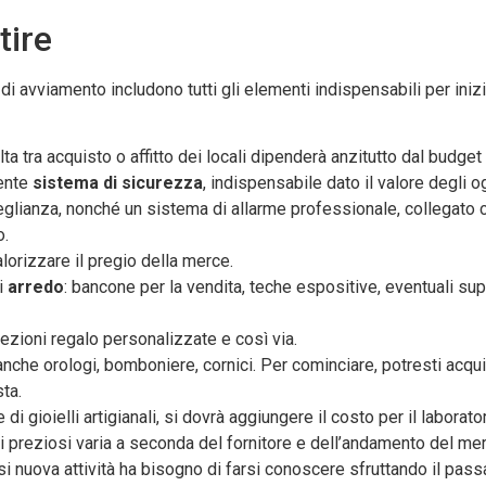
tire
i di avviamento includono tutti gli elementi indispensabili per iniz
lta tra acquisto o affitto dei locali dipenderà anzitutto dal budge
iente
sistema di sicurezza
, indispensabile dato il valore degli o
eglianza, nonché un sistema di allarme professionale, collegato c
o.
alorizzare il pregio della merce.
di
arredo
: bancone per la vendita, teche espositive, eventuali su
nfezioni regalo personalizzate e così via.
a anche orologi, bomboniere, cornici. Per cominciare, potresti acqu
ta.
di gioielli artigianali, si dovrà aggiungere il costo per il laborato
talli preziosi varia a seconda del fornitore e dell’andamento del me
si nuova attività ha bisogno di farsi conoscere sfruttando il pas