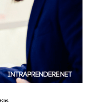
dagno
.