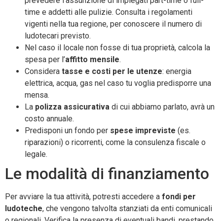
prevedere l’assunzione di impiegati part-time o full-
time e addetti alle pulizie. Consulta i regolamenti
vigenti nella tua regione, per conoscere il numero di
ludotecari previsto.
Nel caso il locale non fosse di tua proprietà, calcola la
spesa per l’
affitto mensile
.
Considera
tasse e costi per le utenze
: energia
elettrica, acqua, gas nel caso tu voglia predisporre una
mensa.
La
polizza assicurativa
di cui abbiamo parlato, avrà un
costo annuale.
Predisponi un fondo per
spese impreviste
(es.
riparazioni) o ricorrenti, come la consulenza fiscale o
legale.
Le modalità di finanziamento
Per avviare la tua attività, potresti accedere a
fondi per
ludoteche
, che vengono talvolta stanziati da enti comunicali
o regionali. Verifica la presenza di eventuali bandi, prestando