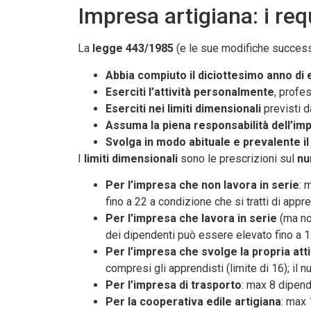
Impresa artigiana: i req
La
legge 443/1985
(e le sue modifiche successiv
Abbia compiuto il diciottesimo anno di 
Eserciti l’attività personalmente
, profes
Eserciti nei limiti dimensionali
previsti d
Assuma la piena responsabilità dell’im
Svolga in modo abituale e prevalente i
I
limiti dimensionali
sono le prescrizioni sul
nu
Per l’impresa che non lavora in serie
: 
fino a 22 a condizione che si tratti di appre
Per l’impresa che lavora in serie
(ma non
dei dipendenti può essere elevato fino a 1
Per l’impresa che svolge la propria attiv
compresi gli apprendisti (limite di 16); i
Per l’impresa di trasporto
: max 8 dipend
Per la cooperativa edile artigiana
: max 