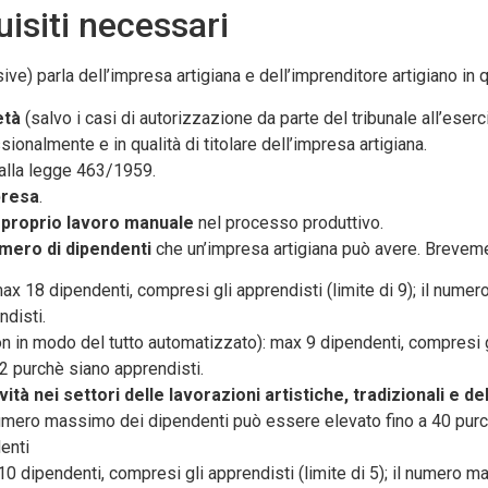
uisiti necessari
e) parla dell’impresa artigiana e dell’imprenditore artigiano in q
età
(salvo i casi di autorizzazione da parte del tribunale all’eserci
sionalmente e in qualità di titolare dell’impresa artigiana.
alla legge 463/1959.
presa
.
l proprio lavoro manuale
nel processo produttivo.
mero di dipendenti
che un’impresa artigiana può avere. Breveme
max 18 dipendenti, compresi gli apprendisti (limite di 9); il nu
ndisti.
 in modo del tutto automatizzato): max 9 dipendenti, compresi gl
2 purchè siano apprendisti.
ità nei settori delle lavorazioni artistiche, tradizionali e d
l numero massimo dei dipendenti può essere elevato fino a 40 purc
enti
10 dipendenti, compresi gli apprendisti (limite di 5); il numero 