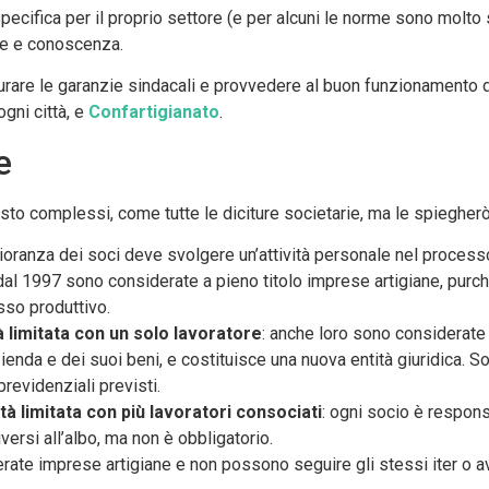
ecifica per il proprio settore (e per alcuni le norme sono molto 
ere e conoscenza.
urare le garanzie sindacali e provvedere al buon funzionamento d
ogni città, e
Confartigianato
.
e
sto complessi, come tutte le diciture societarie, ma le spieghe
ioranza dei soci deve svolgere un’attività personale nel process
 dal 1997 sono considerate a pieno titolo imprese artigiane, purchè
sso produttivo.
à limitata con un solo lavoratore
: anche loro sono considerate 
enda e dei suoi beni, e costituisce una nuova entità giuridica. So
previdenziali previsti.
tà limitata con più lavoratori consociati
: ogni socio è respons
ersi all’albo, ma non è obbligatorio.
ate imprese artigiane e non possono seguire gli stessi iter o av