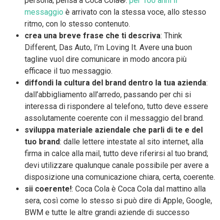
persona; pensa a Coca Cola®:
per 100 anni il
messaggio
è arrivato con la stessa voce, allo stesso
ritmo, con lo stesso contenuto.
crea una breve frase che ti descriva
: Think
Different, Das Auto, I’m Loving It. Avere una buon
tagline vuol dire comunicare in modo ancora più
efficace il tuo messaggio.
diffondi la cultura del brand dentro la tua azienda
:
dall’abbigliamento all’arredo, passando per chi si
interessa di rispondere al telefono, tutto deve essere
assolutamente coerente con il messaggio del brand.
sviluppa materiale aziendale che parli di te e del
tuo brand
: dalle lettere intestate al sito internet, alla
firma in calce alla mail, tutto deve riferirsi al tuo brand;
devi utilizzare qualunque canale possibile per avere a
disposizione una comunicazione chiara, certa, coerente.
sii coerente!
: Coca Cola è Coca Cola dal mattino alla
sera, così come lo stesso si può dire di Apple, Google,
BWM e tutte le altre grandi aziende di successo