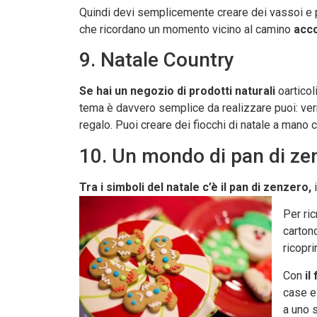
Quindi devi semplicemente creare dei vassoi e por
che ricordano un momento vicino al camino
acco
9. Natale Country
Se hai un negozio di prodotti naturali
oarticol
tema è davvero semplice da realizzare puoi: vern
regalo. Puoi creare dei fiocchi di natale a mano c
10. Un mondo di pan di ze
Tra i simboli del natale c’è il pan di zenzero,
i
Per ric
carton
ricopri
Con
il
case e 
a uno s