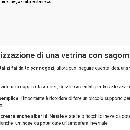
tterie, negozi alimentari ecc…
ealizzazione di una vetrina con sago
alizi fai da te per negozi,
allora puoi seguire questa idea: una
toncini doppi colorati, neri, dorati o argentati per la realizzazi
 semplice
, l’importante è ricordare di fare un piccolo supporto p
o.
i creare anche alberi di Natale
e stelle o fiocchi di neve da poter
ci bianche luminose da poter dare un’atmosfera invernale.