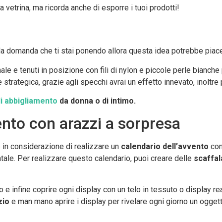
 vetrina, ma ricorda anche di esporre i tuoi prodotti!
a domanda che ti stai ponendo allora questa idea potrebbe piacer
le e tenuti in posizione con fili di nylon e piccole perle bianche 
trategica, grazie agli specchi avrai un effetto innevato, inoltre 
i abbigliamento
da donna o di intimo.
vento con arazzi a sorpresa
e in considerazione di realizzare un
calendario dell’avvento
con
atale. Per realizzare questo calendario, puoi creare delle
scaffal
 e infine coprire ogni display con un telo in tessuto o display re
zio
e man mano aprire i display per rivelare ogni giorno un ogget