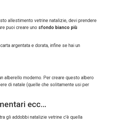
esto allestimento vetrine natalizie, devi prendere
pure puoi creare uno
sfondo bianco più
arta argentata e dorata, infine se hai un
 un alberello moderno. Per creare questo albero
fere di natale (quelle che solitamente usi per
limentari ecc…
tra gli addobbi natalizie vetrine c’è quella