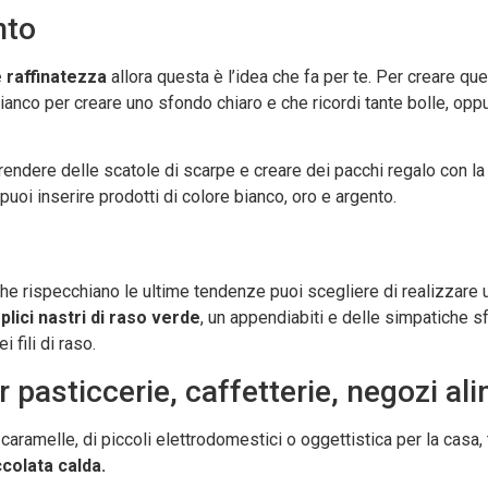
nto
 raffinatezza
allora questa è l’idea che fa per te. Per creare qu
bianco per creare uno sfondo chiaro e che ricordi tante bolle, op
endere delle scatole di scarpe e creare dei pacchi regalo con la c
oi inserire prodotti di colore bianco, oro e argento.
che rispecchiano le ultime tendenze puoi scegliere di realizzare
lici nastri di raso verde
, un appendiabiti e delle simpatiche s
 fili di raso.
er pasticcerie, caffetterie, negozi a
 caramelle, di piccoli elettrodomestici o oggettistica per la casa, 
colata calda.