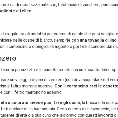
re su di essi tazze natalizie, bastoncini di zucchero, pasticcini
gliente e felice.
i da regalo tra gli addobbi per vetrine di natale che puoi sceglier
iciare delle casse di bianco, riempirle
con una tovaglia di lino
on il cartoncino e dipingerli di argento e poi farli scendere dal m
nzero
 famosi pupazzetti e le casette create con un impasto dolce spe
reare un villaggio di pan di zenzero (non devi acquistare del ver
cino e feltro marrone adesivo.
Con il cartoncino crei le casett
re con il feltro marroncino adesivo.
 feltro colorato invece puoi fare gli occhi,
la bocca e la sciarpa
farti guidare dalla tua fantasia. Certo questo è un lavoraccio, se 
tudente di arte o a qualcuno che sia bravo con questi lavoretti di