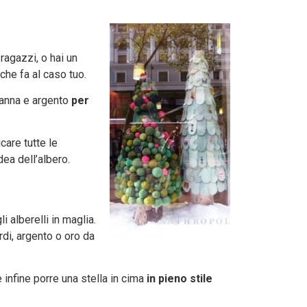
ragazzi, o hai un
che fa al caso tuo.
 panna e argento
per
icare tutte le
dea dell’albero.
 alberelli in maglia.
rdi, argento o oro da
e infine porre una stella in cima
in pieno stile