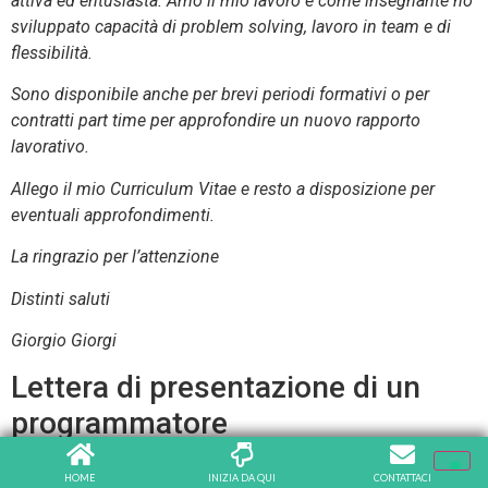
attiva ed entusiasta. Amo il mio lavoro e come insegnante ho
sviluppato capacità di problem solving, lavoro in team e di
flessibilità.
Sono disponibile anche per brevi periodi formativi o per
contratti part time per approfondire un nuovo rapporto
lavorativo.
Allego il mio Curriculum Vitae e resto a disposizione per
eventuali approfondimenti.
La ringrazio per l’attenzione
Distinti saluti
Giorgio Giorgi
Lettera di presentazione di un
programmatore
Gentile Sig. Carlo Ratti,
HOME
INIZIA DA QUI
CONTATTACI