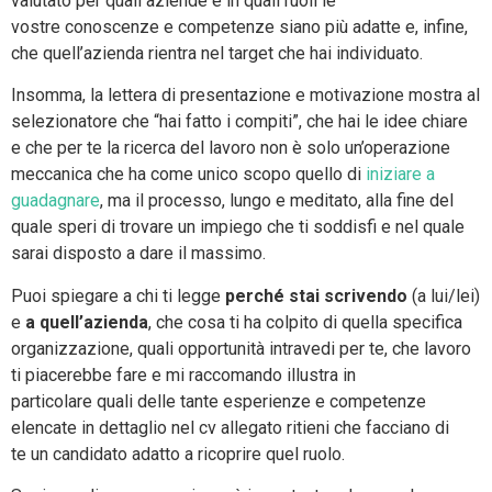
valutato per quali aziende e in quali ruoli le
vostre conoscenze e competenze siano più adatte e, infine,
che quell’azienda rientra nel target che hai individuato.
Insomma, la lettera di presentazione e motivazione mostra al
selezionatore che “hai fatto i compiti”, che hai le idee chiare
e che per te la ricerca del lavoro non è solo un’operazione
meccanica che ha come unico scopo quello di
iniziare a
guadagnare
, ma il processo, lungo e meditato, alla fine del
quale speri di trovare un impiego che ti soddisfi e nel quale
sarai disposto a dare il massimo.
Puoi spiegare a chi ti legge
perché stai scrivendo
(a lui/lei)
e
a quell’azienda
, che cosa ti ha colpito di quella specifica
organizzazione, quali opportunità intravedi per te, che lavoro
ti piacerebbe fare e mi raccomando illustra in
particolare quali delle tante esperienze e competenze
elencate in dettaglio nel cv allegato ritieni che facciano di
te un candidato adatto a ricoprire quel ruolo.