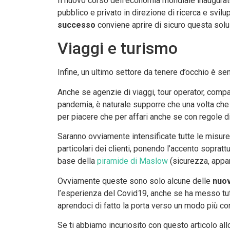
Il nuovo corso dell’economia mondiale inaugurato 
pubblico e privato in direzione di ricerca e svilu
successo
conviene aprire di sicuro questa solu
Viaggi e turismo
Infine, un ultimo settore da tenere d’occhio è se
Anche se agenzie di viaggi, tour operator, compa
pandemia, è naturale supporre che una volta che 
per piacere che per affari anche se con regole d
Saranno ovviamente intensificate tutte le misure
particolari dei clienti, ponendo l’accento soprat
base della
piramide di Maslow
(sicurezza, appar
Ovviamente queste sono solo alcune delle
nuov
l’esperienza del Covid19, anche se ha messo tut
aprendoci di fatto la porta verso un modo più con
Se ti abbiamo incuriosito con questo articolo allor