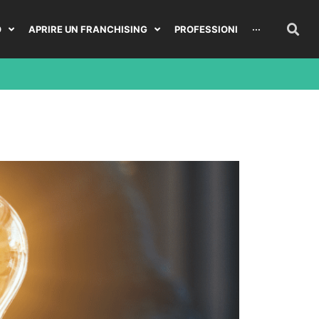
O
APRIRE UN FRANCHISING
PROFESSIONI
···