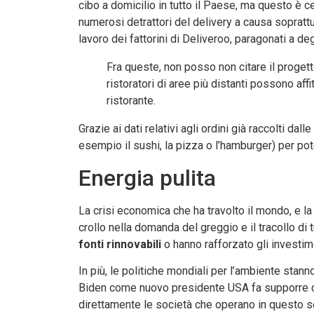
cibo a domicilio in tutto il Paese, ma questo è c
numerosi detrattori del delivery a causa soprattut
lavoro dei fattorini di Deliveroo, paragonati a de
Fra queste, non posso non citare il proget
ristoratori di aree più distanti possono aff
ristorante.
Grazie ai dati relativi agli ordini già raccolti dal
esempio il sushi, la pizza o l’hamburger) per pote
Energia pulita
La crisi economica che ha travolto il mondo, e la
crollo nella domanda del greggio e il tracollo di 
fonti rinnovabili
o hanno rafforzato gli investime
In più, le politiche mondiali per l’ambiente sta
Biden come nuovo presidente USA fa supporre ch
direttamente le società che operano in questo sett