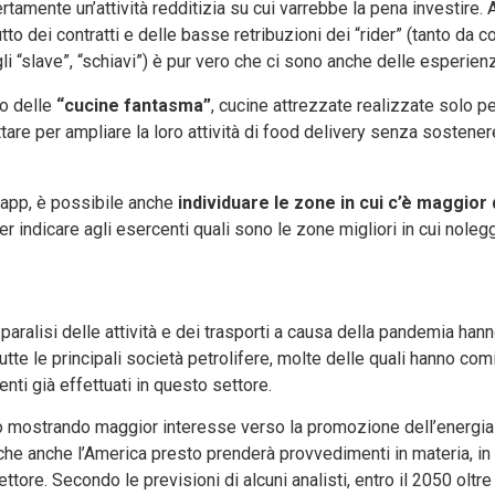
ertamente un’attività redditizia su cui varrebbe la pena investire
to dei contratti e delle basse retribuzioni dei “rider” (tanto da c
gli “slave”, “schiavi”) è pur vero che ci sono anche delle esperienz
to delle
“cucine fantasma”
, cucine attrezzate realizzate solo p
ittare per ampliare la loro attività di food delivery senza sostener
le app, è possibile anche
individuare le zone in cui c’è maggio
r indicare agli esercenti quali sono le zone migliori in cui noleg
 paralisi delle attività e dei trasporti a causa della pandemia ha
tutte le principali società petrolifere, molte delle quali hanno com
nti già effettuati in questo settore.
nno mostrando maggior interesse verso la promozione dell’energia p
e anche l’America presto prenderà provvedimenti in materia, in
ore. Secondo le previsioni di alcuni analisti, entro il 2050 oltre