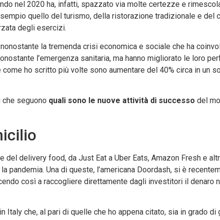
do nel 2020 ha, infatti, spazzato via molte certezze e rimescolat
 esempio quello del turismo, della ristorazione tradizionale e de
rzata degli esercizi.
, nonostante la tremenda crisi economica e sociale che ha coinvolt
 nonostante l’emergenza sanitaria, ma hanno migliorato le loro pe
che come ho scritto più volte sono aumentare del 40% circa in un s
fi che seguono
quali sono le nuove attività di successo
del mo
icilio
re del delivery food, da Just Eat a Uber Eats, Amazon Fresh e altr
la pandemia. Una di queste, l’americana Doordash, si è recentem
iuscendo così a raccogliere direttamente dagli investitori il denaro
aly che, al pari di quelle che ho appena citato, sia in grado di 