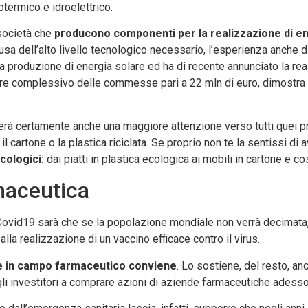
eotermico e idroelettrico.
società che
producono componenti per la realizzazione di en
usa dell’alto livello tecnologico necessario, l’esperienza anche 
 la produzione di energia solare ed ha di recente annunciato la rea
lore complessivo delle commesse pari a 22 mln di euro, dimostra c
rterà certamente anche una maggiore attenzione verso tutti quei pr
cartone o la plastica riciclata. Se proprio non te la sentissi di a
ecologici:
dai piatti in plastica ecologica ai mobili in cartone e cos
maceutica
Covid19 sarà che se la popolazione mondiale non verrà decimata, 
lla realizzazione di un vaccino efficace contro il virus.
re in campo farmaceutico conviene
. Lo sostiene, del resto, anc
 gli investitori a comprare azioni di aziende farmaceutiche adesso