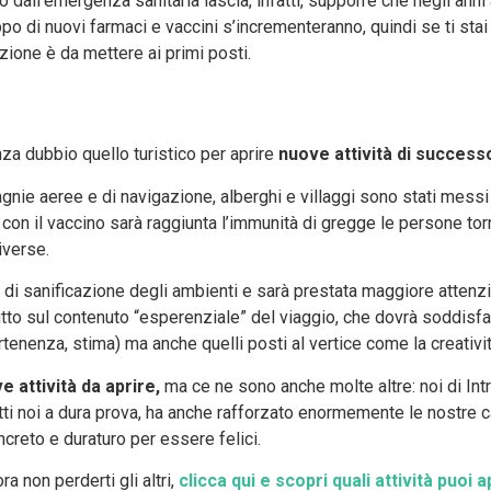
dall’emergenza sanitaria lascia, infatti, supporre che negli anni 
ppo di nuovi farmaci e vaccini s’incrementeranno, quindi se ti stai
zione è da mettere ai primi posti.
nza dubbio quello turistico per aprire
nuove attività di success
gnie aeree e di navigazione, alberghi e villaggi sono stati messi 
con il vaccino sarà raggiunta l’immunità di gregge le persone tor
iverse.
 di sanificazione degli ambienti e sarà prestata maggiore attenz
tutto sul contenuto “esperenziale” del viaggio, che dovrà soddisfa
tenenza, stima) ma anche quelli posti al vertice come la creativit
e attività da aprire,
ma ce ne sono anche molte altre: noi di Int
ti noi a dura prova, ha anche rafforzato enormemente le nostre 
creto e duraturo per essere felici.
a non perderti gli altri,
clicca qui e scopri quali attività puoi a