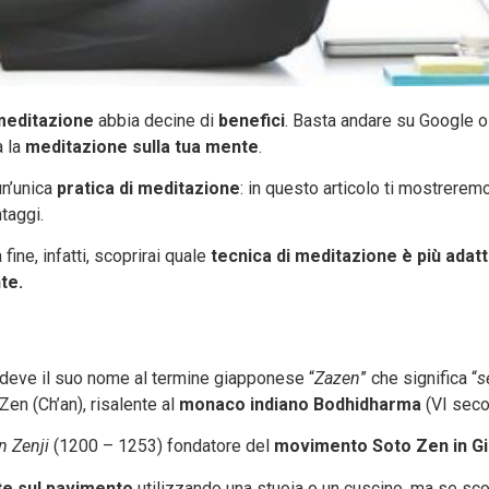
meditazione
abbia decine di
benefici
. Basta andare su Google o 
a la
meditazione
sulla tua mente
.
un’unica
pratica di meditazione
: in questo articolo ti mostrerem
ntaggi.
ine, infatti, scoprirai quale
tecnica di meditazione è più adat
te.
 deve il suo nome al termine giapponese “
Zazen
” che significa “
s
en (Ch’an), risalente al
monaco indiano Bodhidharma
(VI seco
 Zenji
(1200 – 1253) fondatore del
movimento Soto Zen in G
te sul pavimento
utilizzando una stuoia o un cuscino, ma se sco