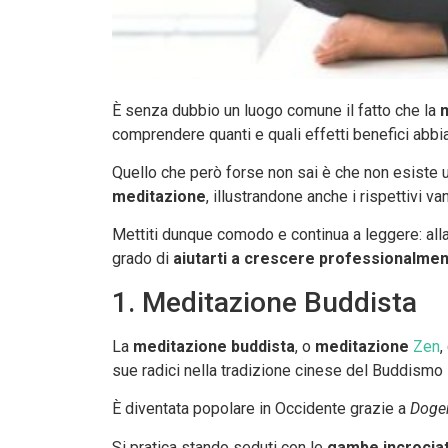
È senza dubbio un luogo comune il fatto che la
comprendere quanti e quali effetti benefici abbi
Quello che però forse non sai è che non esiste 
meditazione
, illustrandone anche i rispettivi va
Mettiti dunque comodo e continua a leggere: alla f
grado di
aiutarti a crescere professionalmen
1. Meditazione Buddista
La
meditazione buddista
, o
meditazione
Zen
,
sue radici nella tradizione cinese del Buddismo Z
È diventata popolare in Occidente grazie a
Dogen
Si pratica stando seduti con le
gambe incrocia