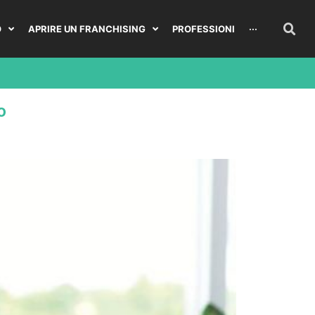
O
APRIRE UN FRANCHISING
PROFESSIONI
···
o