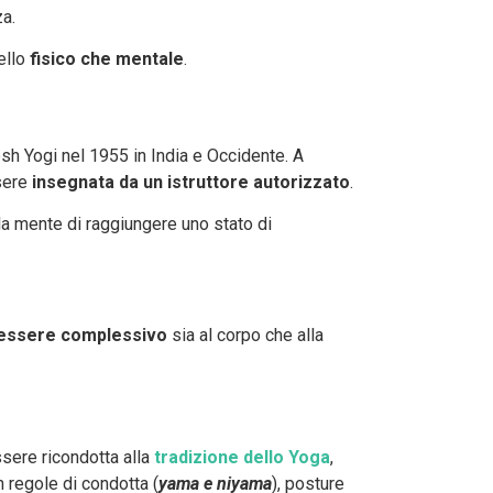
a.
vello
fisico che mentale
.
h Yogi nel 1955 in India e Occidente. A
sere
insegnata da un istruttore autorizzato
.
la mente di raggiungere uno stato di
essere complessivo
sia al corpo che alla
ssere ricondotta alla
tradizione dello Yoga
,
n regole di condotta (
yama e niyama
), posture