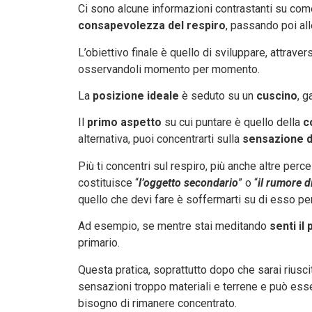
Ci sono alcune informazioni contrastanti su com
consapevolezza del respiro
, passando poi al
L’obiettivo finale è quello di sviluppare, attrave
osservandoli momento per momento.
La
posizione ideale
è seduto su un
cuscino
, g
Il
primo aspetto
su cui puntare è quello della
c
alternativa, puoi concentrarti sulla
sensazione de
Più ti concentri sul respiro, più anche altre per
costituisce “
l’oggetto secondario
” o “
il rumore d
quello che devi fare è soffermarti su di esso pe
Ad esempio, se mentre stai meditando
senti il
primario.
Questa pratica, soprattutto dopo che sarai riusci
sensazioni troppo materiali e terrene e può ess
bisogno di rimanere concentrato.