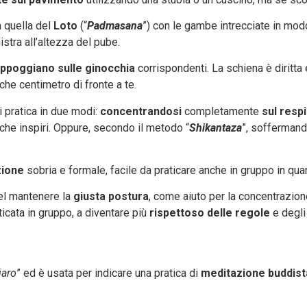
 quella del
Loto
(“
Padmasana
”) con le gambe intrecciate in mod
istra all’altezza del pube.
appoggiano sulle ginocchia
corrispondenti. La schiena è diritta e
che centimetro di fronte a te.
i pratica in due modi:
concentrandosi
completamente
sul resp
he inspiri. Oppure, secondo il metodo “
Shikantaza
”, soffermand
zione
sobria e formale, facile da praticare anche in gruppo in qu
el mantenere la
giusta postura
, come aiuto per la concentrazion
aticata in gruppo, a diventare più
rispettoso delle regole
e degl
iaro
” ed è usata per indicare una pratica di
meditazione buddist