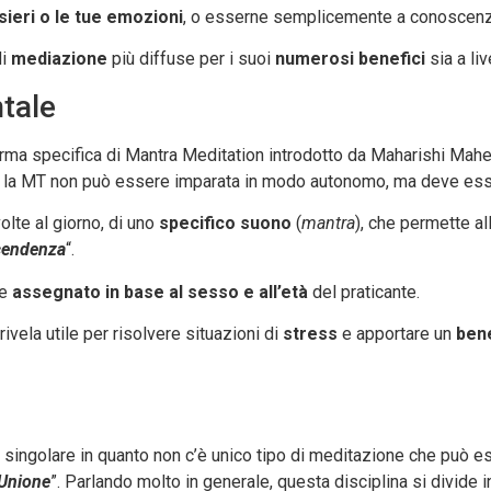
sieri o le tue emozioni
, o esserne semplicemente a conoscenz
di
mediazione
più diffuse per i suoi
numerosi benefici
sia a li
tale
ma specifica di Mantra Meditation introdotto da Maharishi Mahes
, la MT non può essere imparata in modo autonomo, ma deve es
olte al giorno, di uno
specifico suono
(
mantra
), che permette al
cendenza
“.
e
assegnato in base al sesso e all’età
del praticante.
rivela utile per risolvere situazioni di
stress
e apportare un
ben
 singolare in quanto non c’è unico tipo di meditazione che può e
Unione
”. Parlando molto in generale, questa disciplina si divide i