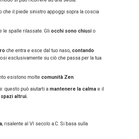
o che il piede sinistro appoggi sopra la coscia
 le spalle rilassate. Gli
occhi sono chiusi
o
iro
che entra e esce dal tuo naso,
contando
osi esclusivamente su ciò che passa per la tua
anto esistono molte
comunità Zen
.
e: questo può aiutarti a
mantenere la calma
e il
i
spazi altrui.
a
, risalente al VI secolo a.C. Si basa sulla