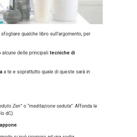
sfogliare qualche libro sull’argomento, per
o alcune delle principali
tecniche di
ta
a te e soprattutto quale di queste sarà in
eduto Zen
” o “
meditazione seduta
”. Affonda le
lo dC).
iappone
.
modo si può ricorrere ad una sedia.