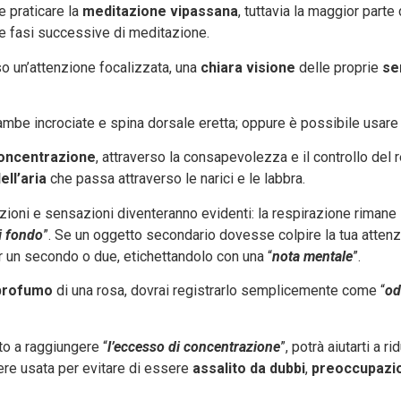
e praticare la
meditazione vipassana
, tuttavia la maggior parte
le fasi successive di meditazione.
rso un’attenzione focalizzata, una
chiara visione
delle proprie
se
ambe incrociate e spina dorsale eretta; oppure è possibile usare
oncentrazione
, attraverso la consapevolezza e il controllo del
ll’aria
che passa attraverso le narici e le labbra.
cezioni e sensazioni diventeranno evidenti: la respirazione riman
i fondo
”. Se un oggetto secondario dovesse colpire la tua attenzi
r un secondo o due, etichettandolo con una “
nota mentale
”.
 profumo
di una rosa, dovrai registrarlo semplicemente come “
od
to a raggiungere “
l’eccesso di concentrazione
”, potrà aiutarti a rid
ere usata per evitare di essere
assalito da dubbi
,
preoccupazio