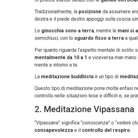
Tradizionalmente, la
posizione
da assumere era
destra e il piede destro appoggi sulla coscia sin
Le
ginocchia sono a terra
, mentre le
mani si 
semichiusi, con lo
sguardo fisso a terra
a qual
Per quanto riguarda l’aspetto mentale di solito s
mentalmente da 10 a 1
e viceversa man mano c
mente e intorno a te.
La
meditazione buddhista
è un tipo di
medita
Questo tipo di meditazione pone molta enfasi n
controllo nelle situazioni tese e difficili e, se pr
2. Meditazione Vipassana
“
Vipassana
” significa “
conoscenza
” o “
vedere ch
consapevolezza
e il
controllo del respiro
.