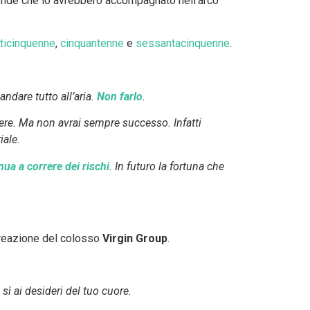
sfide che lo avrebbero accompagnato nell’arco
ticinquenne
,
cinquantenne
e
sessantacinquenne
.
andare tutto all’aria.
Non farlo
.
gere. Ma non avrai sempre successo. Infatti
iale.
nua a correre dei rischi
. In futuro la fortuna che
creazione del colosso
Virgin Group
.
 sì ai desideri del tuo cuore.