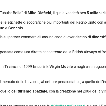
“Tubular Bells” di
Mike Oldfield
, il quale venderà ben
5 milioni d
delle etichette discografiche più importanti del Regno Unito con ar
ue
e
Genesis.
nda e i partner commerciali annunciando di aver deciso di
diversi
 pensata come una diretta concorrente della British Airways offre
gin Trains
; nel 1999 lancerà la
Virgin Mobile
e negli anni seguen
al mercato delle bevande, al settore pensionistico, a quello dell’in
 quello del
turismo spaziale
, con la creazione nel 2004 della
Vi