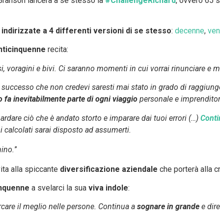
Branson lancerà a se stesso la
#ChallengeRichard
, ovvero 65 
 indirizzate a 4 differenti versioni di se stesso
:
decenne
,
ven
nticinquenne
recita:
i, voragini e bivi. Ci saranno momenti in cui vorrai rinunciare e m
un successo che non credevi saresti mai stato in grado di raggiun
to fa inevitabilmente parte di ogni viaggio
personale e imprenditor
guardare ciò che è andato storto e imparare dai tuoi errori (…)
Conti
hi calcolati sarai disposto ad assumerti.
ino.
”
vita alla spiccante
diversificazione aziendale
che porterà alla 
inquenne
a svelarci la sua
viva indole
:
cercare il meglio nelle persone. Continua a
sognare in grande
e dire