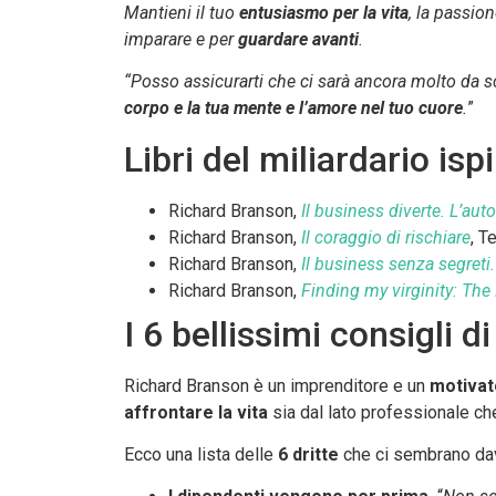
Mantieni il tuo
entusiasmo per la vita
, la passion
imparare e per
guardare avanti
.
“Posso assicurarti che ci sarà ancora molto da sc
corpo e la tua mente e l’amore nel tuo cuore
.
”
Libri del miliardario is
Richard Branson,
Il business diverte. L’aut
Richard Branson,
Il coraggio di rischiare
, T
Richard Branson,
Il business senza segreti
Richard Branson,
Finding my virginity: Th
I 6 bellissimi consigli d
Richard Branson è un imprenditore e un
motivat
affrontare la vita
sia dal lato professionale ch
Ecco una lista delle
6 dritte
che ci sembrano dav