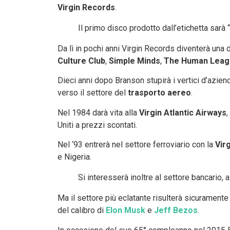
Virgin Records
.
Il primo disco prodotto dall’etichetta sarà 
Da lì in pochi anni Virgin Records diventerà una 
Culture Club
,
Simple Minds
,
The Human Leag
Dieci anni dopo Branson stupirà i vertici d’azie
verso il settore del
trasporto aereo
.
Nel 1984 darà vita alla
Virgin Atlantic Airways
,
Uniti a prezzi scontati.
Nel ‘93 entrerà nel settore ferroviario con la
Vir
e Nigeria.
Si interesserà inoltre al settore bancario, 
Ma il settore più eclatante risulterà sicuramente
del calibro di
Elon Musk
e
Jeff Bezos
.