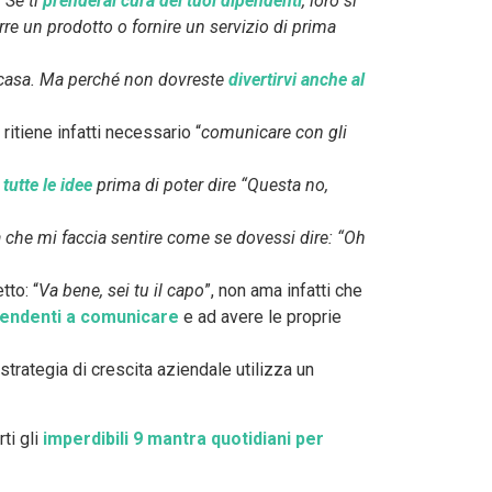
 Se ti
prenderai cura dei tuoi dipendenti
, loro si
re un prodotto o fornire un servizio di prima
i a casa. Ma perché non dovreste
divertirvi anche al
itiene infatti necessario “
comunicare con gli
 tutte le idee
prima di poter dire “Questa no,
a che mi faccia sentire come se dovessi dire: “Oh
to: “
Va bene, sei tu il capo
”, non ama infatti che
ipendenti a comunicare
e ad avere le proprie
trategia di crescita aziendale utilizza un
ti gli
imperdibili 9 mantra quotidiani per