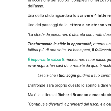
In occasione del suo 65° compleanno nel 2015 
dell’anno.
Una delle sfide riguarderà lo
scrivere 4 lettere
Uno dei passaggi della
lettera a se stesso ve
“
La strada da percorrere è sterrata con molti doss
Trasformando le sfide in opportunità
, otterrai 
fallirai più di una volta.
Va bene però,
il fallimen
È importante rialzarti
, ripercorrere i tuoi passi, 
avrai negli affari sarà determinata da quanti risc
Lascia che
i tuoi sogni
guidino il tuo camm
D’altronde sarà proprio questo lo spirito a dare 
Ma è la lettera al
Richard Branson sessantac
“
Continua a divertirti, a prenderti dei rischi e a 