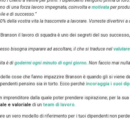
o i clienti a venire per primi. I dipendenti vengono prima di loro.
gno di una forza lavoro impegnata, coinvolta e
motivata
per produr
ile e di successo.
”
80% della vostra vita la trascorrete a lavorare. Vorreste divertirv
Branson il lavoro di squadra è uno dei segreti del suo successo, r
esso bisogna imparare ad ascoltare, il che si traduce nel
valutare
ita è di
godermi ogni minuto di ogni giorno
. Non faccio mai null
delle cose che fanno impazzire Branson è quando gli si viene det
ipendenti pensino sia in torto. Ecco perché
incoraggia i suoi d
 imprenditore dalla quale poter prendere ispirazione; per la sua s
le e valoriale
di un
team di lavoro
.
e un vero modello di riferimento per i tuoi dipendenti non perder