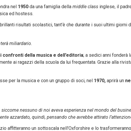
ondra nel
1950
da una famiglia della
middle class
inglese, il pad
ssica ed hostess.
illanti risultati scolastici, tant’è che durante i suoi ultimi giorni
erà miliardario.
 confronti della musica e dell’editoria
; a sedici anni fonderà l
mente ai ragazzi della scuola da lui frequentata. Grazie alla rivist
esse per la musica e con un gruppo di soci, nel
1970,
aprirà un
ne
 siccome nessuno di noi aveva esperienza nel mondo del busines
nte azzardato, quindi, pensando che avrebbe attirato l’attenzion
io affitteranno un sottoscala nell’Oxforshire e lo trasformerann