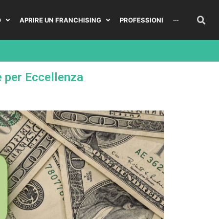
O
APRIRE UN FRANCHISING
PROFESSIONI
···
e per Eccellenza