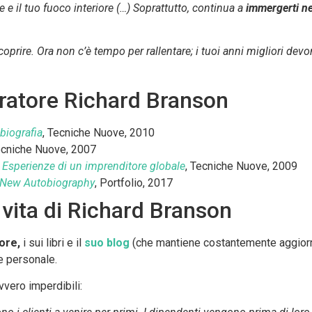
e e il tuo fuoco interiore (…) Soprattutto, continua a
immergerti n
oprire. Ora non c’è tempo per rallentare; i tuoi anni migliori dev
piratore Richard Branson
obiografia
, Tecniche Nuove, 2010
ecniche Nuove, 2007
. Esperienze di un imprenditore globale
, Tecniche Nuove, 2009
e New Autobiography
, Portfolio, 2017
i vita di Richard Branson
ore,
i sui libri e il
suo blog
(che mantiene costantemente aggiorna
e personale.
vero imperdibili: