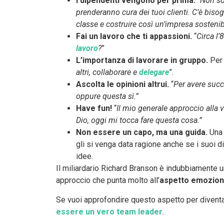
I dipendenti vengono per prima.
“
Non son
prenderanno cura dei tuoi clienti. C’è biso
classe e costruire così un’impresa sostenib
Fai un lavoro che ti appassioni.
“
Circa l’
lavoro
?
”
L’importanza di lavorare in gruppo.
Per 
altri, collaborare e
delegare
”.
Ascolta le opinioni altrui.
“
Per avere succ
oppure questa sì.”
Have fun!
“
Il mio generale approccio alla v
Dio, oggi mi tocca fare questa cosa.”
Non essere un capo, ma una guida.
Una 
gli si venga data ragione anche se i suoi d
idee.
Il miliardario Richard Branson è indubbiamente un
approccio che punta molto all’
aspetto emoziona
Se vuoi approfondire questo aspetto per diventar
essere un vero team leader
.