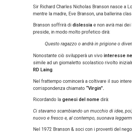
Sir Richard Charles Nicholas Branson nasce a L
mentre la madre, Eve Branson, una ballerina cla
Branson soffrirà di
dislessia
e non avrà mai dei br
preside, in modo molto profetico dirà:
Questo ragazzo o andrà in prigione o divent
Nonostante ciò svilupperà un vivo
interesse nei
simile ad un giornaletto scolastico rivolto inizial
RD Laing
.
Nel frattempo comincerà a coltivare il suo inter
corrispondenza chiamato
“Virgin”.
Ricordando la
genesi del nome
dirà:
Ci stavamo scambiando un mucchio di idee, poi,
nuovo e fresco e, al contempo, suonava leggerme
Nel 1972 Branson & soci con i proventi del negoz