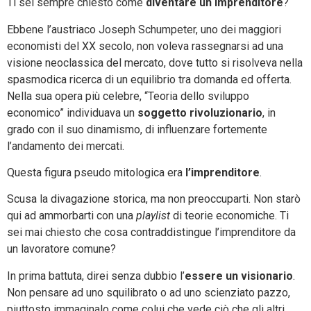
Ti sei sempre chiesto come
diventare un imprenditore
?
Ebbene l’austriaco Joseph Schumpeter, uno dei maggiori
economisti del XX secolo, non voleva rassegnarsi ad una
visione neoclassica del mercato, dove tutto si risolveva nella
spasmodica ricerca di un equilibrio tra domanda ed offerta.
Nella sua opera più celebre, “Teoria dello sviluppo
economico” individuava un
soggetto rivoluzionario
, in
grado con il suo dinamismo, di influenzare fortemente
l’andamento dei mercati.
Questa figura pseudo mitologica era
l’imprenditore
.
Scusa la divagazione storica, ma non preoccuparti. Non starò
qui ad ammorbarti con una
playlist
di teorie economiche. Ti
sei mai chiesto che cosa contraddistingue l’imprenditore da
un lavoratore comune?
In prima battuta, direi senza dubbio l’
essere un visionario
.
Non pensare ad uno squilibrato o ad uno scienziato pazzo,
piuttosto immaginalo come colui che vede ciò che gli altri