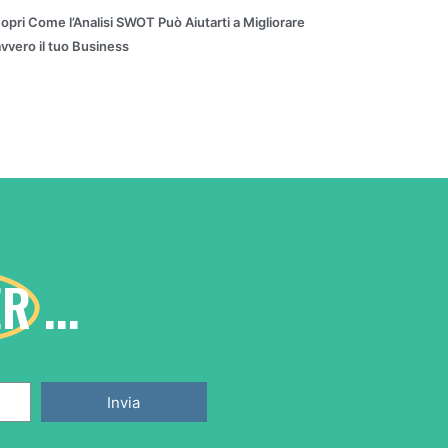
opri Come l’Analisi SWOT Può Aiutarti a Migliorare
vvero il tuo Business
ER
...
Invia