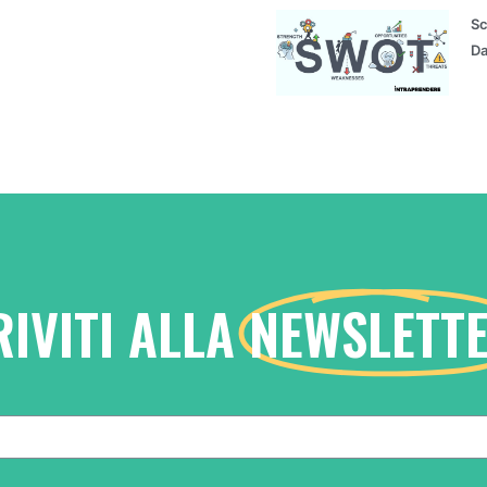
Sc
Da
RIVITI ALLA
NEWSLETT