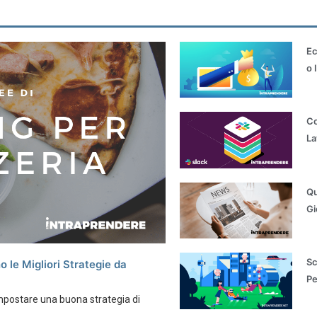
Ec
o 
Co
La
Qu
Gi
Sc
o le Migliori Strategie da
Pe
mpostare una buona strategia di