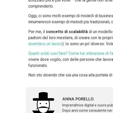
utilizzato più e più volte – che la gente non smet
comprenderlo.
Oggi, ci sono molti esempi di modelli di busines
innumerevoli esempi di metodi più tradizionali, 
Per me, il
concetto di scalabilità
di un modello
padroni del loro mestiere, di creare con le propr
inventarsi un lavoro
). Io sono un po’ diverso. Vo
Quanti soldi vuoi fare? Come hai intenzione di fa
vivere dove voglio, con delle persone che lavora
funzionato.
Non sto dicendo che sia una cosa alla portata di 
ANNA PORELLO
Imprenditrice digital e cuore pu
Dopo anni come consulente nei pr