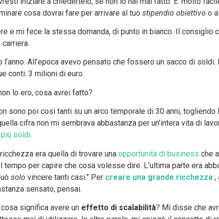
esti iniziare a chiedertelo, se non lo hai mai fatto. E’ molto fac
inare cosa dovrai fare per arrivare al tuo
stipendio obiettivo
o a
e e mi fece la stessa domanda, di punto in bianco. Il consiglio 
 carriera.
’anno. All’epoca avevo pensato che fossero un sacco di soldi. Lav
e conti: 3 milioni di euro.
on lo ero, cosa avrei fatto?
on sono poi così tanti su un arco temporale di 30 anni, togliendo
quella cifra non mi sembrava abbastanza per un’intera vita di lav
più soldi
.
ricchezza era quella di trovare una
opportunità di business
che a
del tempo per capire che cosa volesse dire. L’ultima parte era a
 può
solo
vincere tanti casi.” Per
creare una grande ricchezza
,
astanza sensato, pensai.
 cosa significa avere un
effetto di scalabilità
? Mi disse che av