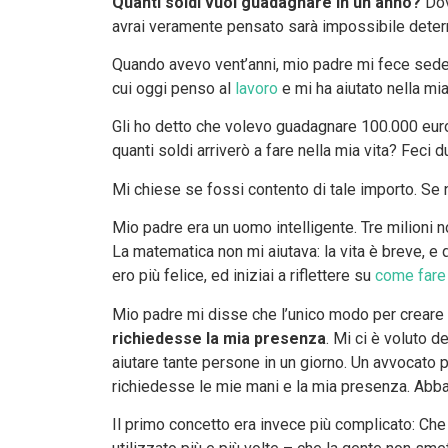
Quanti soldi vuoi guadagnare in un anno?
Dovr
avrai veramente pensato sarà impossibile determ
Quando avevo vent’anni, mio padre mi fece seder
cui oggi penso al
lavoro
e mi ha aiutato nella mia
Gli ho detto che volevo guadagnare 100.000 euro l
quanti soldi arriverò a fare nella mia vita? Feci du
Mi chiese se fossi contento di tale importo. Se n
Mio padre era un uomo intelligente. Tre milioni n
La matematica non mi aiutava: la vita è breve, e 
ero più felice, ed iniziai a riflettere su
come fare 
Mio padre mi disse che l’unico modo per creare 
richiedesse la mia presenza
. Mi ci è voluto 
aiutare tante persone in un giorno. Un avvocato
richiedesse le mie mani e la mia presenza. Abb
Il primo concetto era invece più complicato: Che