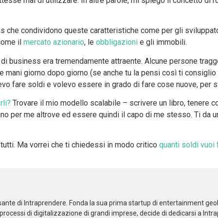
tesse mai di utilizzare. In altre parole, mi spiegò il concetto di 
s che condividono queste caratteristiche come per gli sviluppator
come il
mercato azionario
, le
obbligazioni
e gli immobili.
 di business era tremendamente attraente. Alcune persone tragg
ie mani giorno dopo giorno (se anche tu la pensi così ti consiglio
levo fare soldi e volevo essere in grado di fare cose nuove, per 
rli?
Trovare il mio modello scalabile – scrivere un libro, tenere 
no per me altrove ed essere quindi il capo di me stesso. Ti da un
tutti. Ma vorrei che ti chiedessi in modo critico
quanti soldi vuoi 
lsante di Intraprendere. Fonda la sua prima startup di entertainment geo
ocessi di digitalizzazione di grandi imprese, decide di dedicarsi a Intr