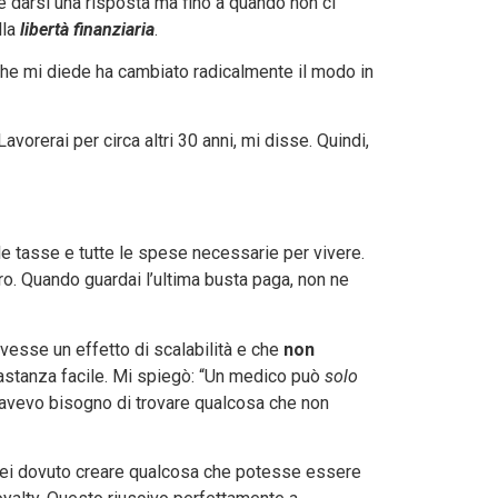
ile darsi una risposta ma fino a quando non ci
lla
libertà finanziaria
.
che mi diede ha cambiato radicalmente il modo in
orerai per circa altri 30 anni, mi disse. Quindi,
 le tasse e tutte le spese necessarie per vivere.
oro. Quando guardai l’ultima busta paga, non ne
vesse un effetto di scalabilità e che
non
bbastanza facile. Mi spiegò: “Un medico può
solo
 avevo bisogno di trovare qualcosa che non
rei dovuto creare qualcosa che potesse essere