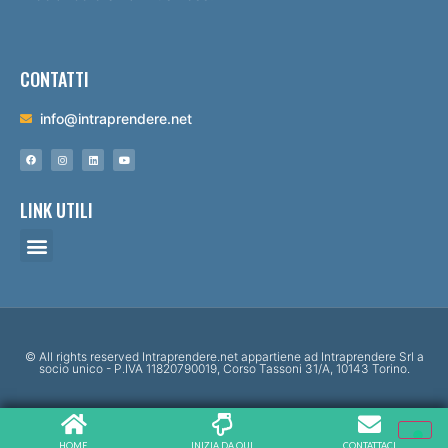
CONTATTI
info@intraprendere.net
LINK UTILI
© All rights reserved Intraprendere.net appartiene ad Intraprendere Srl a
socio unico - P.IVA 11820790019, Corso Tassoni 31/A, 10143 Torino.
HOME
INIZIA DA QUI
CONTATTACI