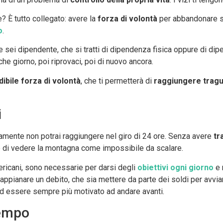
 È tutto collegato: avere la
forza di volontà
per abbandonare sig
o
.
uale sei dipendente, che si tratti di dipendenza fisica oppure di 
he giorno, poi riprovaci, poi di nuovo ancora.
dibile forza di volontà
, che ti permetterà di
raggiungere tragu
i
uramente non potrai raggiungere nel giro di 24 ore. Senza avere
tr
lo di vedere la montagna come impossibile da scalare.
mericani, sono necessarie per darsi degli
obiettivi ogni giorno
e 
appianare un debito, che sia mettere da parte dei soldi per avviar
ed essere sempre più motivato ad andare avanti.
tempo