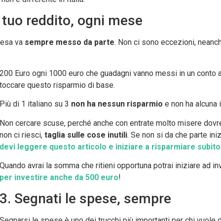
l tuo reddito, ogni mese
presa va
sempre messo da parte
. Non ci sono eccezioni, neanche
200 Euro ogni 1000 euro che guadagni vanno messi in un conto a 
toccare questo risparmio di base.
Più di 1 italiano su 3
non ha nessun risparmio
e non ha alcuna 
Non cercare scuse, perché anche con entrate molto misere dovre
non ci riesci,
taglia sulle cose inutili
. Se non si da che parte ini
devi leggere questo articolo e iniziare a risparmiare subito
Quando avrai la somma che ritieni opportuna potrai iniziare ad i
per investire anche da 500 euro
!
3. Segnati le spese, sempre
Segnarsi le spese è uno dei trucchi più importanti per chi vuole 