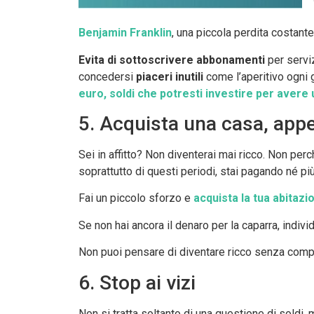
Benjamin Franklin
, una piccola perdita costant
Evita di sottoscrivere abbonamenti
per serviz
concedersi
piaceri inutili
come l’aperitivo ogni 
euro, soldi che potresti investire per avere 
5. Acquista una casa, app
Sei in affitto? Non diventerai mai ricco. Non perc
soprattutto di questi periodi, stai pagando né pi
Fai un piccolo sforzo e
acquista la tua abitazi
Se non hai ancora il denaro per la caparra, indiv
Non puoi pensare di diventare ricco senza comprar
6. Stop ai vizi
Non si tratta soltanto di una questione di soldi,