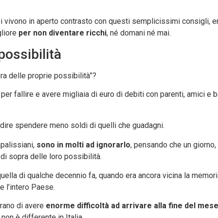
i vivono in aperto contrasto con questi semplicissimi consigli, e
gliore
per non diventare ricchi
, né domani né mai.
 possibilità
pra delle proprie possibilità”?
er fallire e avere migliaia di euro di debiti con parenti, amici e
ol dire spendere meno soldi di quelli che guadagni.
palissiani,
sono in molti ad ignorarlo
, pensando che un giorno,
di sopra delle loro possibilità.
quella di qualche decennio fa, quando era ancora vicina la memori
e l’intero Paese.
arano di avere
enorme difficoltà ad arrivare alla fine del mes
non è differente in Italia.