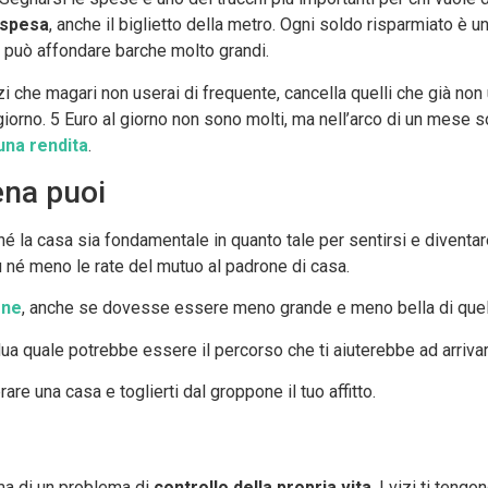
spesa
, anche il biglietto della metro. Ogni soldo risparmiato è
e può affondare barche molto grandi.
i che magari non userai di frequente, cancella quelli che già non 
giorno. 5 Euro al giorno non sono molti, ma nell’arco di un mese s
una rendita
.
ena puoi
hé la casa sia fondamentale in quanto tale per sentirsi e diventare 
ù né meno le rate del mutuo al padrone di casa.
one
, anche se dovesse essere meno grande e meno bella di quella 
idua quale potrebbe essere il percorso che ti aiuterebbe ad arrivar
e una casa e toglierti dal groppone il tuo affitto.
 ma di un problema di
controllo della propria vita
. I vizi ti tengo