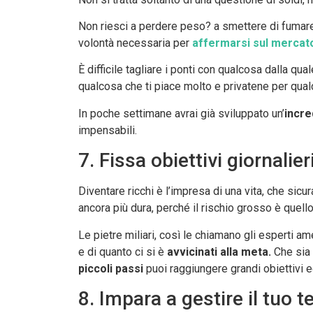
Non riesci a perdere peso? a smettere di fumare?
volontà necessaria per
affermarsi sul mercat
È difficile tagliare i ponti con qualcosa dalla q
qualcosa che ti piace molto e privatene per qualc
In poche settimane avrai già sviluppato un’
incre
impensabili.
7. Fissa obiettivi giornalier
Diventare ricchi è l’impresa di una vita, che sic
ancora più dura, perché il rischio grosso è quel
Le pietre miliari, così le chiamano gli esperti a
e di quanto ci si è
avvicinati alla meta.
Che sia 
piccoli passi
puoi raggiungere grandi obiettivi 
8. Impara a gestire il tuo 