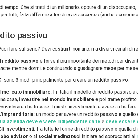
i tempo. Che si tratti di un milionario, oppure di un disoccupato,
 per tutti, fa la differenza tra chi avrà successo (anche economico)
ddito passivo
Vuoi fare sul serio? Devi costruirti non uno, ma diversi canali di r
Il
reddito passivo
è forse il più importante dei metodi per divent
anche mentre dormi, e continuando a guadagnare mese per mese g
Ci sono 3 modi principalmente per creare un reddito passivo:
Il mercato immobiliare:
In Italia il modello di reddito passivo a c
una casa,
investire nel mondo immobiliare
e poi trarne profitto
considerare che trovare il giusto investimento e avere a che fare 
L’imprenditoria:
un modo per avere un reddito passivo è quello d
tua azienda deve essere indipendente da te
e
deve essere s
Gli investimenti:
fra tutte le forme di reddito passivo è quella
robo advisor
o al
social trading
puoi iniziare ad approcciarti al