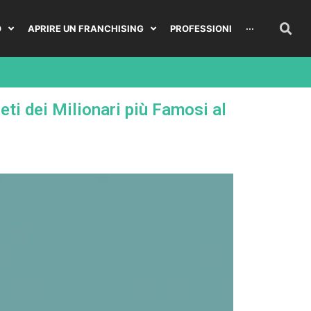
O
APRIRE UN FRANCHISING
PROFESSIONI
···
eti dei Milionari più Famosi al