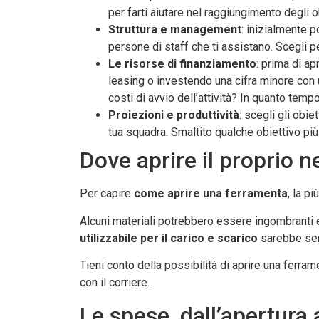
per farti aiutare nel raggiungimento degli ob
Struttura e management
: inizialmente 
persone di staff che ti assistano. Scegli 
Le risorse di finanziamento
: prima di a
leasing o investendo una cifra minore con 
costi di avvio dell’attività? In quanto temp
Proiezioni e produttività
: scegli gli obi
tua squadra. Smaltito qualche obiettivo più
Dove aprire il proprio 
Per capire
come aprire una ferramenta
, la p
Alcuni materiali potrebbero essere ingombranti 
utilizzabile per il carico e scarico
sarebbe sen
Tieni conto della possibilità di aprire una ferra
con il corriere.
Le spese, dall’apertura 