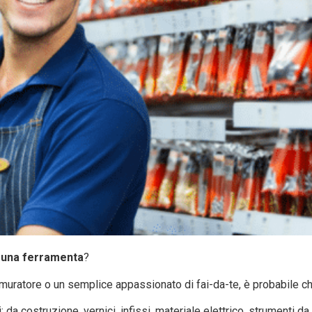
 una ferramenta
?
un muratore o un semplice appassionato di fai-da-te, è probabile 
a costruzione, vernici, infissi, materiale elettrico, strumenti da br