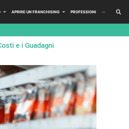
O
APRIRE UN FRANCHISING
PROFESSIONI
···
Costi e i Guadagni