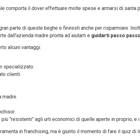
e comporta il dover effettuare molte spese e armarsi di santa paz
gran parte di queste beghe e finiresti anche per risparmiare. Inol
erte dall’azienda madre pronta ad aiutarti e
guidarti passo pass
erto alcuni vantaggi:
m specializzato.
to clienti.
a madre.
nchisor.
no più “resistenti” agli urti economici di quelle aperte in proprio,
amenta in franchising, ma è giunto il momento di fare il quiz di I