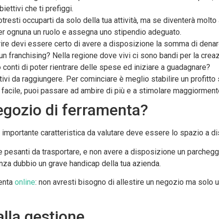
iettivi che ti prefiggi.
potresti occuparti da solo della tua attività, ma se diventerà mol
per ognuna un ruolo e assegna uno stipendio adeguato.
prire devi essere certo di avere a disposizione la somma di denaro
un franchising? Nella regione dove vivi ci sono bandi per la crea
o conti di poter rientrare delle spese ed iniziare a guadagnare?
ettivi da raggiungere. Per cominciare è meglio stabilire un profit
 facile, puoi passare ad ambire di più e a stimolare maggiormente 
negozio di ferramenta?
iù importante caratteristica da valutare deve essere lo spazio a di
e pesanti da trasportare, e non avere a disposizione un parche
za dubbio un grave handicap della tua azienda.
menta
online
: non avresti bisogno di allestire un negozio ma solo 
alla gestione