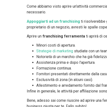
Come abbiamo visto aprire un’attività commercial
necessario.
Appoggiarti ad un franchising
ti risolverebbe 
proprietario di un negozio, avresti le spalle cop
Aprire un
franchising ferramenta
ti aprirà di c
Minori costi di apertura.
Strategie di marketing
studiate con un tea
Notorietà di un marchio che ha già fidelizza
Assistenza prima e dopo l’apertura.
Formazione continua.
Fornitori presentati direttamente dalla cas
Esclusività di zona (in alcuni casi).
Allestimento e arredamento fornito dal fra
Infine in generale, le attività per affiliazione so
Bene, adesso sai come riuscire ad aprire una ferr
business giusta per te. Fallo subito!