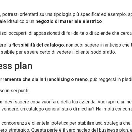
 potresti orientarti su una tipologia più specifica: ed esempio, spe
iale idraulico o un
negozio di materiale elettrico
.
risci occuparti di appassionati di fai-da-te o di aziende che cerc
ere la
flessibilità del catalogo
: non puoi sapere in anticipo che t
ssibile per essere certo di vedere il cliente soddisfatto.
ess plan
rramenta che sia in franchising o meno
, può reggersi in pie
 in sei punti:
to
: devi sapere cosa vuoi fare della tua azienda. Vuoi aprire un ne
i vendere: un catalogo generalista o di nicchia? Hai molti concor
, concorrenza e clientela ipotetica per stabilire una strategia che t
siero strategico. Questa parte è il vero nucleo del business plan, 