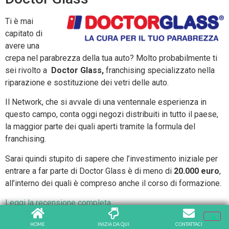
Ti è mai
capitato di
avere una
crepa nel parabrezza della tua auto? Molto probabilmente ti
sei rivolto a
Doctor Glass,
franchising specializzato nella
riparazione e sostituzione dei vetri delle auto.
Il Network, che si avvale di una ventennale esperienza in
questo campo, conta oggi negozi distribuiti in tutto il paese,
la maggior parte dei quali aperti tramite la formula del
franchising.
Sarai quindi stupito di sapere che l’investimento iniziale per
entrare a far parte di Doctor Glass è di meno di
20.000 euro
,
all’interno dei quali è compreso anche il corso di formazione.
Leggi la recensione completa.
Asiagem
HOME
INIZIA DA QUI
CONTATTACI